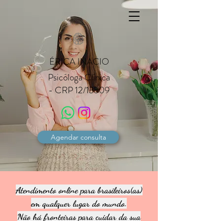
ÉRICA INACIO
Psicóloga Clínica
- CRP 12/13509
Agendar consulta
Atendimento online para brasileiros(as)
em qualquer lugar do mundo.
Não há fronteiras para cuidar da sua