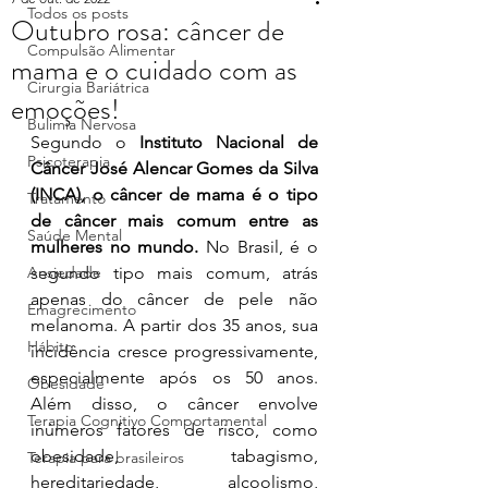
Todos os posts
Outubro rosa: câncer de
Compulsão Alimentar
mama e o cuidado com as
Cirurgia Bariátrica
emoções!
Bulimia Nervosa
Segundo o 
Instituto Nacional de 
Psicoterapia
Câncer José Alencar Gomes da Silva 
(INCA), o câncer de mama é o tipo 
Tratamento
de câncer mais comum entre as 
Saúde Mental
mulheres no mundo. 
No Brasil, é o 
Ansiedade
segundo tipo mais comum, atrás 
apenas do câncer de pele não 
Emagrecimento
melanoma. A partir dos 35 anos, sua 
Hábito
incidência cresce progressivamente, 
especialmente após os 50 anos. 
Obesidade
Além disso, o câncer envolve 
Terapia Cognitivo Comportamental
inúmeros fatores de risco, como 
obesidade, tabagismo, 
Terapia para brasileiros
hereditariedade, alcoolismo, 