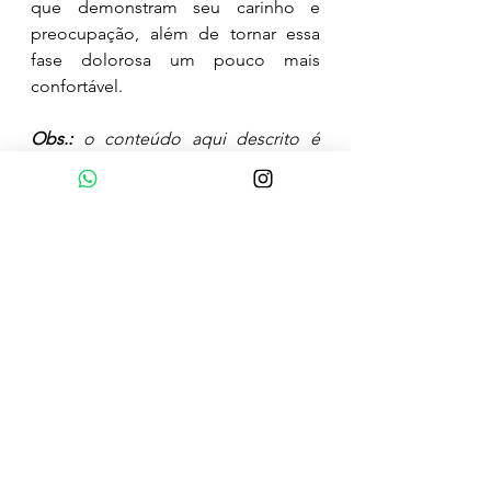
que demonstram seu carinho e 
preocupação, além de tornar essa 
fase dolorosa um pouco mais 
confortável.
Obs.: 
o conteúdo aqui descrito é 
apenas informativo
, 
para tratamento 
entre em contato para 
agendamento.
saude mental
terapia cognitivo comportamental
terapia
outubro rosa
cancer de mama
Saúde Mental
Tratamento
Psicoterapia